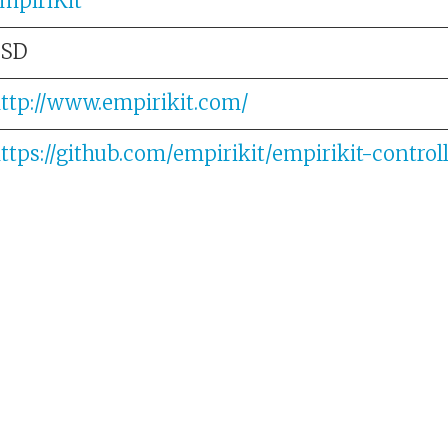
mpiriKit
BSD
ttp://www.empirikit.com/
ttps://github.com/empirikit/empirikit-control