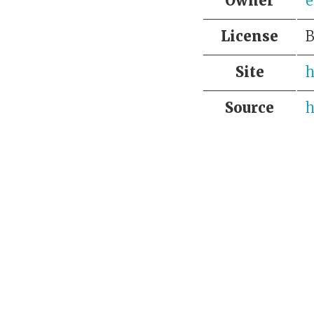
Owner
e
License
Site
h
Source
h