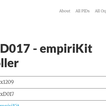
About
All PIDs
All Or
 D017 - empiriKit
ller
x1209
xD017