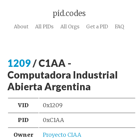
pid.codes
About
All PIDs
All Orgs
Get a PID
FAQ
1209
/ C1AA -
Computadora Industrial
Abierta Argentina
VID
0x1209
PID
0xC1AA
Owner
Proyecto CIAA