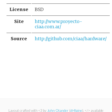
License
BSD
Site
http://www.proyecto-
ciaa.com.ar/
Source
http://github.com/ciaa/hardware/
Layout crafted with <3 by
John Otander
(
@4lpine
). </> available